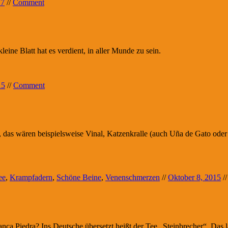
17
//
Comment
Blatt hat es verdient, in aller Munde zu sein.
15
//
Comment
 das wären beispielsweise Vinal, Katzenkralle (auch Uña de Gato oder
ee
,
Krampfadern
,
Schöne Beine
,
Venenschmerzen
//
Oktober 8, 2015
/
anca Piedra? Ins Deutsche übersetzt heißt der Tee „Steinbrecher“. Das