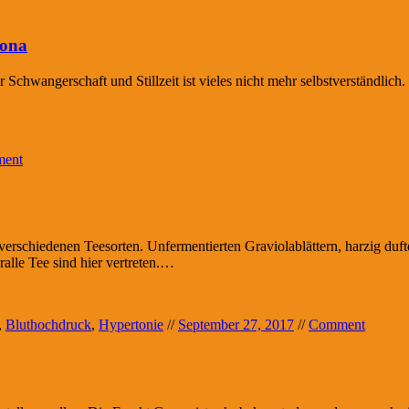
iona
Schwangerschaft und Stillzeit ist vieles nicht mehr selbstverständlic
ent
 verschiedenen Teesorten. Unfermentierten Graviolablättern, harzig du
lle Tee sind hier vertreten.…
,
Bluthochdruck
,
Hypertonie
//
September 27, 2017
//
Comment