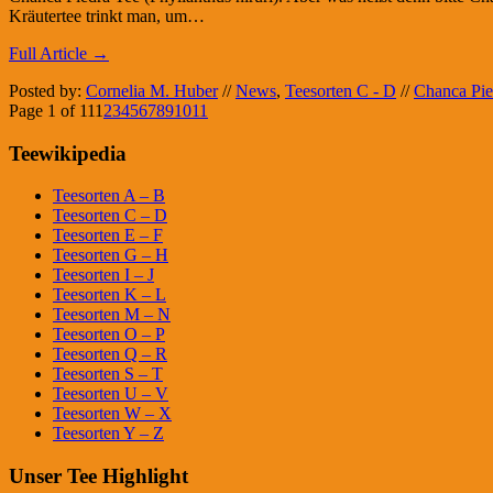
Kräutertee trinkt man, um…
Full Article →
Posted by:
Cornelia M. Huber
//
News
,
Teesorten C - D
//
Chanca Pie
Page 1 of 11
1
2
3
4
5
6
7
8
9
10
11
Teewikipedia
Teesorten A – B
Teesorten C – D
Teesorten E – F
Teesorten G – H
Teesorten I – J
Teesorten K – L
Teesorten M – N
Teesorten O – P
Teesorten Q – R
Teesorten S – T
Teesorten U – V
Teesorten W – X
Teesorten Y – Z
Unser Tee Highlight