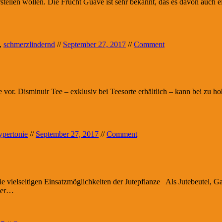
tellen wollen. Die Frucht Guave ist sehr bekannt, das es davon auch e
,
schmerzlindernd
//
September 27, 2017
//
Comment
 vor. Disminuir Tee – exklusiv bei Teesorte erhältlich – kann bei zu ho
pertonie
//
September 27, 2017
//
Comment
 vielseitigen Einsatzmöglichkeiten der Jutepflanze Als Jutebeutel, Ga
 der…