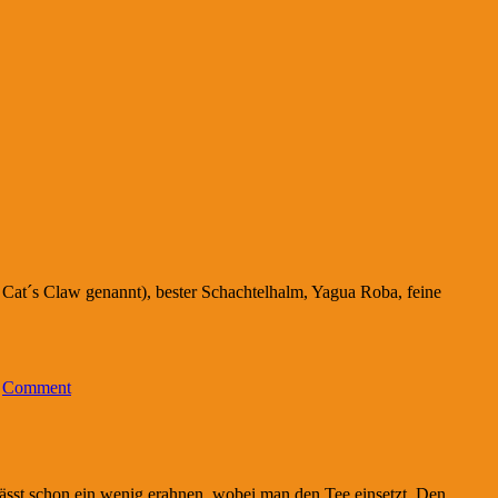
 Cat´s Claw genannt), bester Schachtelhalm, Yagua Roba, feine
/
Comment
 lässt schon ein wenig erahnen, wobei man den Tee einsetzt. Den