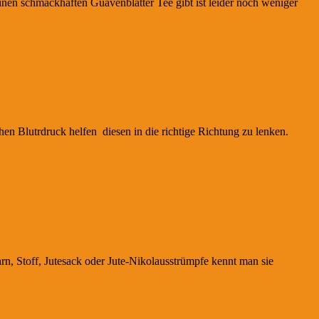
inen schmackhaften Guavenblätter Tee gibt ist leider noch weniger
hen Blutrdruck helfen diesen in die richtige Richtung zu lenken.
rn, Stoff, Jutesack oder Jute-Nikolausstrümpfe kennt man sie