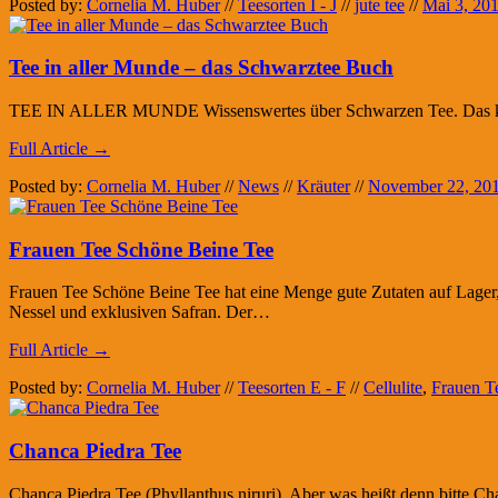
Posted by:
Cornelia M. Huber
//
Teesorten I - J
//
jute tee
//
Mai 3, 20
Tee in aller Munde – das Schwarztee Buch
TEE IN ALLER MUNDE Wissenswertes über Schwarzen Tee. Das kleine 
Full Article →
Posted by:
Cornelia M. Huber
//
News
//
Kräuter
//
November 22, 20
Frauen Tee Schöne Beine Tee
Frauen Tee Schöne Beine Tee hat eine Menge gute Zutaten auf Lager,
Nessel und exklusiven Safran. Der…
Full Article →
Posted by:
Cornelia M. Huber
//
Teesorten E - F
//
Cellulite
,
Frauen T
Chanca Piedra Tee
Chanca Piedra Tee (Phyllanthus niruri). Aber was heißt denn bitte Ch