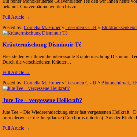
Ein reiner Monokräutertee Guavenblätter Tee den wir Ihnen heute vors
bekannt. Guavenbäume werden bis zu…
Full Article →
Posted by:
Cornelia M. Huber
//
Teesorten G - H
//
Blutdrucksenkend
Kräutermischung Disminuir Té
Hier stellen wir Ihnen die interessante Kräutermischung Disminuir Tee
Durch die verschiedenen Kräuter…
Full Article →
Posted by:
Cornelia M. Huber
//
Teesorten C - D
//
Bluthochdruck
,
Hy
Jute Tee – vergessene Heilkraft?
Jute Tee – Die Wiederentdeckung einer fast vergessenen Heilkraft Die
normalerweise: die Jutepflanze (Corchorus olitorius). Aus der Rinde
Full Article →