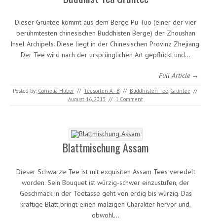
Dieser Grüntee kommt aus dem Berge Pu Tuo (einer der vier
berühmtesten chinesischen Buddhisten Berge) der Zhoushan
Insel Archipels. Diese liegt in der Chinesischen Provinz Zhejiang.
Der Tee wird nach der ursprünglichen Art gepflückt und…
Full Article →
Posted by:
Cornelia Huber
//
Teesorten A - B
//
Buddhisten Tee
,
Grüntee
//
August 16, 2013
//
1 Comment
Blattmischung Assam
Dieser Schwarze Tee ist mit exquisiten Assam Tees veredelt
worden. Sein Bouquet ist würzig-schwer einzustufen, der
Geschmack in der Teetasse geht von erdig bis würzig. Das
kräftige Blatt bringt einen malzigen Charakter hervor und,
obwohl…