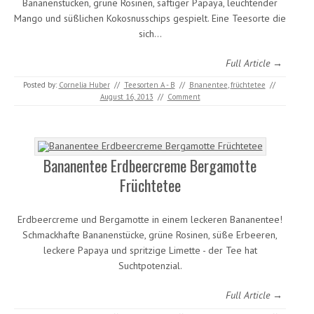
Bananenstücken, grüne Rosinen, saftiger Papaya, leuchtender
Mango und süßlichen Kokosnusschips gespielt. Eine Teesorte die
sich…
Full Article →
Posted by:
Cornelia Huber
//
Teesorten A - B
//
Bnanentee
,
früchtetee
//
August 16, 2013
//
Comment
Bananentee Erdbeercreme Bergamotte
Früchtetee
Erdbeercreme und Bergamotte in einem leckeren Bananentee!
Schmackhafte Bananenstücke, grüne Rosinen, süße Erbeeren,
leckere Papaya und spritzige Limette - der Tee hat
Suchtpotenzial.
Full Article →