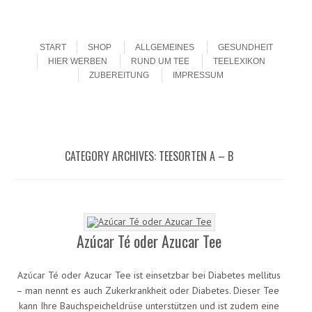
Menu
Skip to content
START
SHOP
ALLGEMEINES
GESUNDHEIT
HIER WERBEN
RUND UM TEE
TEELEXIKON
ZUBEREITUNG
IMPRESSUM
CATEGORY ARCHIVES:
TEESORTEN A – B
Azúcar Té oder Azucar Tee
Azúcar Té oder Azucar Tee ist einsetzbar bei Diabetes mellitus
– man nennt es auch Zukerkrankheit oder Diabetes. Dieser Tee
kann Ihre Bauchspeicheldrüse unterstützen und ist zudem eine