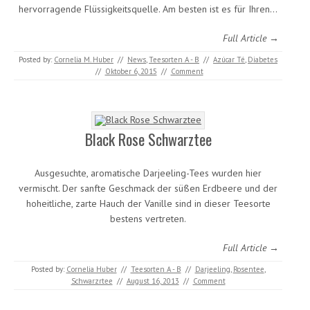
hervorragende Flüssigkeitsquelle. Am besten ist es für Ihren…
Full Article →
Posted by:
Cornelia M. Huber
//
News
,
Teesorten A - B
//
Azúcar Té
,
Diabetes
//
Oktober 6, 2015
//
Comment
Black Rose Schwarztee
Ausgesuchte, aromatische Darjeeling-Tees wurden hier
vermischt. Der sanfte Geschmack der süßen Erdbeere und der
hoheitliche, zarte Hauch der Vanille sind in dieser Teesorte
bestens vertreten.
Full Article →
Posted by:
Cornelia Huber
//
Teesorten A - B
//
Darjeeling
,
Rosentee
,
Schwarzrtee
//
August 16, 2013
//
Comment