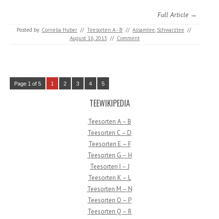
Full Article →
Posted by:
Cornelia Huber
//
Teesorten A - B
//
Assamtee
,
Schwarztee
//
August 16, 2013
//
Comment
Page 1 of 5
1
2
3
4
5
TEEWIKIPEDIA
Teesorten A – B
Teesorten C – D
Teesorten E – F
Teesorten G – H
Teesorten I – J
Teesorten K – L
Teesorten M – N
Teesorten O – P
Teesorten Q – R