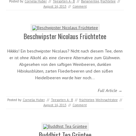
Posted by:
Cornelia Huber
//
Teesorten A - B
//
Bananentee
,
früchtetee
//
August 16, 2013
//
Comment
Beschwipster Nicolaus Früchtetee
Hikkks! Ein beschwipster Nicolaus? Nicht nach diesem Tee, denn
er ist ohne Alkohl als eine clevere Alternative zum Glühwein.
Abgesehen von den saftigen Weinbeeren, dunklen
Hibiskusblüten, zarten Fliederbeeren und den süßen
Heidelbeeren wurde hier noch…
Full Article →
Posted by:
Cornelia Huber
//
Teesorten A - B
//
früchtetee
,
Weihnachtstee
//
August 16, 2013
//
Comment
Buddhist Tea Grüntee