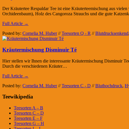
Der Kräutertee Respaldar Tee ist eine Kräuterteemischung aus vielen
Orchideenbaum), Holz des Cangoroza Strauchs und die gute Katzenkra
Full Article →
Posted by:
Cornelia M. Huber
//
Teesorten Q - R
//
Blutdrucksenkend
Kräutermischung Disminuir Té
Hier stellen wir Ihnen die interessante Kräutermischung Disminuir Tee
Durch die verschiedenen Kräuter…
Full Article →
Posted by:
Cornelia M. Huber
//
Teesorten C - D
//
Bluthochdruck
,
Hy
Teewikipedia
Teesorten A – B
Teesorten C – D
Teesorten E – F
Teesorten G – H
Teesorten I – J