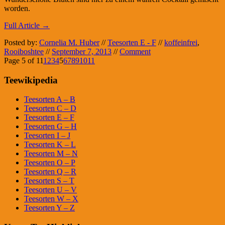
worden.
Full Article →
Posted by:
Cornelia M. Huber
//
Teesorten E - F
//
koffeinfrei
,
Rooiboshtee
//
September 7, 2013
//
Comment
Page 5 of 11
1
2
3
4
5
6
7
8
9
10
11
Teewikipedia
Teesorten A – B
Teesorten C – D
Teesorten E – F
Teesorten G – H
Teesorten I – J
Teesorten K – L
Teesorten M – N
Teesorten O – P
Teesorten Q – R
Teesorten S – T
Teesorten U – V
Teesorten W – X
Teesorten Y – Z