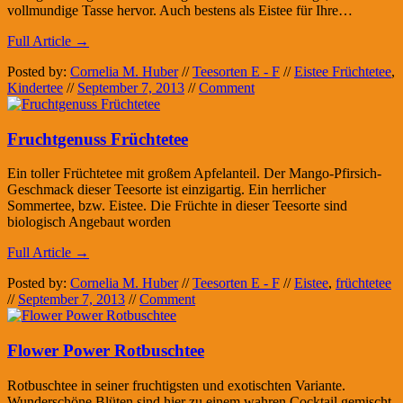
vollmundige Tasse hervor. Auch bestens als Eistee für Ihre…
Full Article →
Posted by:
Cornelia M. Huber
//
Teesorten E - F
//
Eistee Früchtetee
,
Kindertee
//
September 7, 2013
//
Comment
Fruchtgenuss Früchtetee
Ein toller Früchtetee mit großem Apfelanteil. Der Mango-Pfirsich-
Geschmack dieser Teesorte ist einzigartig. Ein herrlicher
Sommertee, bzw. Eistee. Die Früchte in dieser Teesorte sind
biologisch Angebaut worden
Full Article →
Posted by:
Cornelia M. Huber
//
Teesorten E - F
//
Eistee
,
früchtetee
//
September 7, 2013
//
Comment
Flower Power Rotbuschtee
Rotbuschtee in seiner fruchtigsten und exotischten Variante.
Wunderschöne Blüten sind hier zu einem wahren Cocktail gemischt