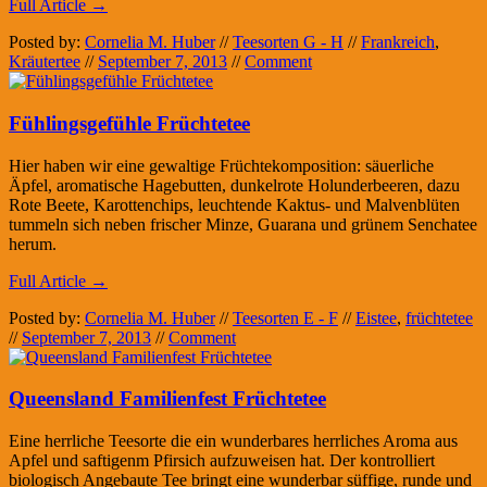
Full Article →
Posted by:
Cornelia M. Huber
//
Teesorten G - H
//
Frankreich
,
Kräutertee
//
September 7, 2013
//
Comment
Fühlingsgefühle Früchtetee
Hier haben wir eine gewaltige Früchtekomposition: säuerliche
Äpfel, aromatische Hagebutten, dunkelrote Holunderbeeren, dazu
Rote Beete, Karottenchips, leuchtende Kaktus- und Malvenblüten
tummeln sich neben frischer Minze, Guarana und grünem Senchatee
herum.
Full Article →
Posted by:
Cornelia M. Huber
//
Teesorten E - F
//
Eistee
,
früchtetee
//
September 7, 2013
//
Comment
Queensland Familienfest Früchtetee
Eine herrliche Teesorte die ein wunderbares herrliches Aroma aus
Apfel und saftigenm Pfirsich aufzuweisen hat. Der kontrolliert
biologisch Angebaute Tee bringt eine wunderbar süffige, runde und