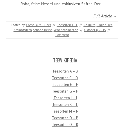
Roba, feine Nessel und exklusiven Safran. Der…
Full Article →
Posted by:
Cornelia M. Huber
//
Teesorten E - F
//
Cellulite
,
Frauen Tee
,
Krampfadern
,
Schöne Beine
,
Venenschmerzen
//
Oktober 8, 2015
//
Comment
TEEWIKIPEDIA
Teesorten A – B
Teesorten C – D
Teesorten E – F
Teesorten G – H
Teesorten I – J
Teesorten K – L
Teesorten M – N
Teesorten O – P
Teesorten Q – R