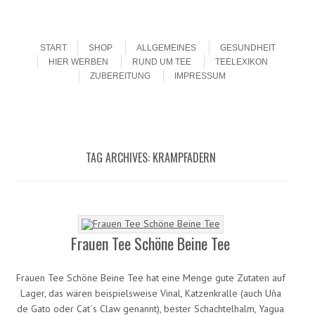
Menu
Skip to content
START
SHOP
ALLGEMEINES
GESUNDHEIT
HIER WERBEN
RUND UM TEE
TEELEXIKON
ZUBEREITUNG
IMPRESSUM
TAG ARCHIVES:
KRAMPFADERN
Frauen Tee Schöne Beine Tee
Frauen Tee Schöne Beine Tee hat eine Menge gute Zutaten auf
Lager, das wären beispielsweise Vinal, Katzenkralle (auch Uña
de Gato oder Cat´s Claw genannt), bester Schachtelhalm, Yagua