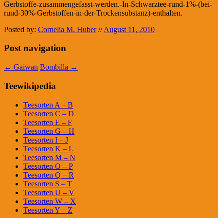
Gerbstoffe-zusammengefasst-werden.-In-Schwarztee-rund-1%-(bei-
rund-30%-Gerbstoffen-in-der-Trockensubstanz)-enthalten.
Posted by:
Cornelia M. Huber
//
August 11, 2010
Post navigation
←
Gaiwan
Bombilla
→
Teewikipedia
Teesorten A – B
Teesorten C – D
Teesorten E – F
Teesorten G – H
Teesorten I – J
Teesorten K – L
Teesorten M – N
Teesorten O – P
Teesorten Q – R
Teesorten S – T
Teesorten U – V
Teesorten W – X
Teesorten Y – Z