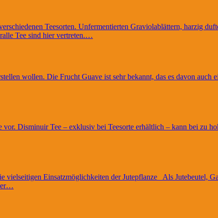
 verschiedenen Teesorten. Unfermentierten Graviolablättern, harzig du
lle Tee sind hier vertreten.…
tellen wollen. Die Frucht Guave ist sehr bekannt, das es davon auch e
 vor. Disminuir Tee – exklusiv bei Teesorte erhältlich – kann bei zu ho
 vielseitigen Einsatzmöglichkeiten der Jutepflanze Als Jutebeutel, Ga
 der…