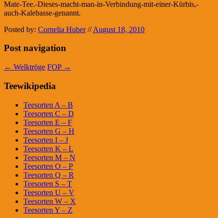
Mate-Tee.-Dieses-macht-man-in-Verbindung-mit-einer-Kürbis,-
auch-Kalebasse-genannt.
Posted by:
Cornelia Huber
//
August 18, 2010
Post navigation
←
Welktröge
FOP
→
Teewikipedia
Teesorten A – B
Teesorten C – D
Teesorten E – F
Teesorten G – H
Teesorten I – J
Teesorten K – L
Teesorten M – N
Teesorten O – P
Teesorten Q – R
Teesorten S – T
Teesorten U – V
Teesorten W – X
Teesorten Y – Z