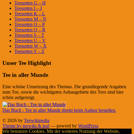
Teesorten G – H
Teesorten I – J
Teesorten K – L
Teesorten M – N
Teesorten O – P
Teesorten Q – R
Teesorten S – T
Teesorten U – V
Teesorten W – X
Teesorten Y – Z
Unser Tee Highlight
Tee in aller Munde
Eine schöne Umsetzung des Themas. Die grundlegende Angaben
zum Tee, sowie die wichtigsten Anbaugebiete des Tees sind hier
schön aufgezeigt.
Das Buch - Tee in aller Munde direkt beim Author bestellen.
© 2026 by
Teewikipedia
Theme by teewiki & leaf
— powerd by
WordPress
Wir benutzen Cookies. Mit der weiteren Nutzung der Website,