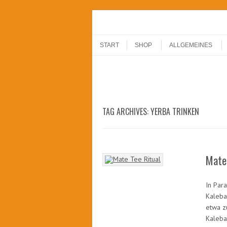
Menu
Skip to content
START
SHOP
ALLGEMEINES
TAG ARCHIVES:
YERBA TRINKEN
Mate 
In Par
Kaleba
etwa z
Kaleba