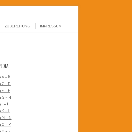
ZUBEREITUNG
IMPRESSUM
PEDIA
 A – B
 C – D
 E – F
n G – H
I – J
 K – L
n M – N
 O – P
 Q – R