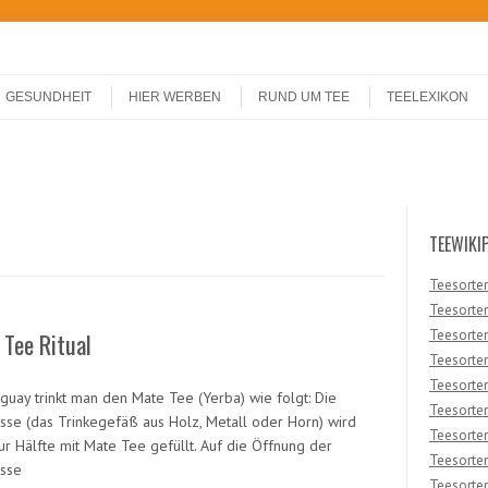
GESUNDHEIT
HIER WERBEN
RUND UM TEE
TEELEXIKON
TEEWIKI
Teesorten
Teesorten
Teesorten
Tee Ritual
Teesorte
Teesorten 
aguay trinkt man den Mate Tee (Yerba) wie folgt: Die
Teesorten
sse (das Trinkegefäß aus Holz, Metall oder Horn) wird
Teesorte
ur Hälfte mit Mate Tee gefüllt. Auf die Öffnung der
Teesorten
sse
Teesorten