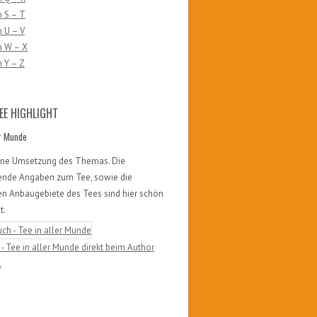
 S – T
 U – V
n W – X
 Y – Z
EE HIGHLIGHT
er Munde
öne Umsetzung des Themas. Die
ende Angaben zum Tee, sowie die
en Anbaugebiete des Tees sind hier schön
t.
- Tee in aller Munde direkt beim Author
.