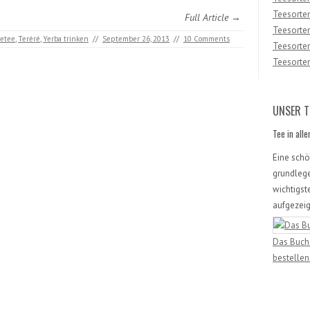
Teesorten
Full Article →
Teesorten
etee
,
Teréré
,
Yerba trinken
//
September 26, 2013
//
10 Comments
Teesorte
Teesorten
UNSER T
Tee in all
Eine sch
grundleg
wichtigst
aufgezeig
Das Buch 
bestellen