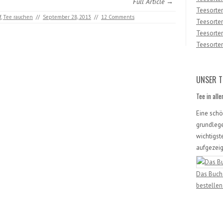
Full Article →
Teesorten
f
,
Tee rauchen
//
September 28, 2013
//
12 Comments
Teesorten
Teesorte
Teesorten
UNSER T
Tee in all
Eine sch
grundleg
wichtigst
aufgezeig
Das Buch 
bestellen