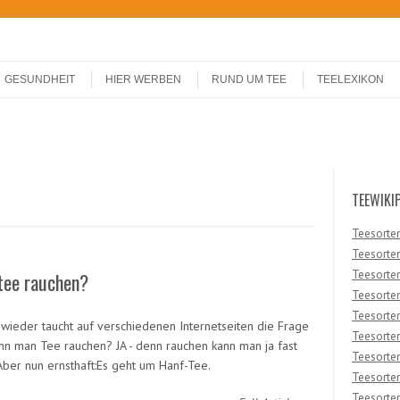
GESUNDHEIT
HIER WERBEN
RUND UM TEE
TEELEXIKON
TEEWIKI
Teesorten
Teesorten
Teesorten
tee rauchen?
Teesorte
Teesorten 
wieder taucht auf verschiedenen Internetseiten die Frage
Teesorten
ann man Tee rauchen? JA - denn rauchen kann man ja fast
Teesorte
 Aber nun ernsthaft:Es geht um Hanf-Tee.
Teesorten
Teesorten