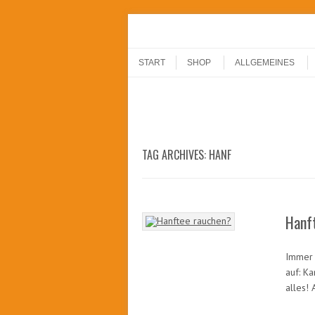
Menu
Skip to content
START
SHOP
ALLGEMEINES
TAG ARCHIVES:
HANF
Hanf
Immer 
auf: K
alles!