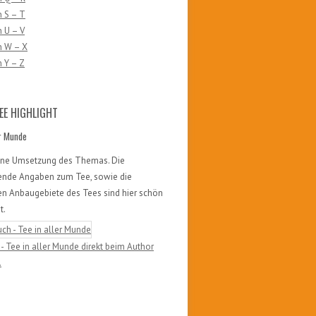
 S – T
 U – V
n W – X
 Y – Z
EE HIGHLIGHT
er Munde
öne Umsetzung des Themas. Die
ende Angaben zum Tee, sowie die
en Anbaugebiete des Tees sind hier schön
t.
- Tee in aller Munde direkt beim Author
.