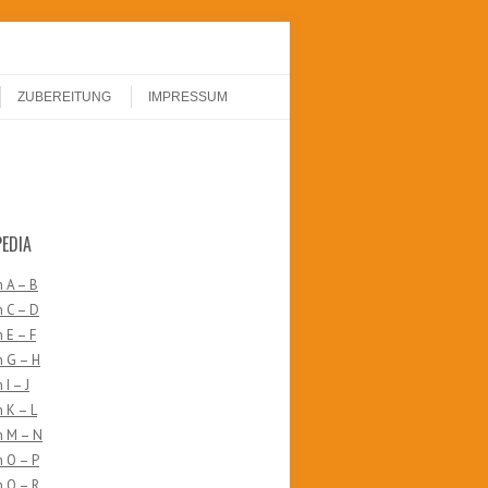
ZUBEREITUNG
IMPRESSUM
PEDIA
 A – B
 C – D
 E – F
n G – H
I – J
 K – L
n M – N
 O – P
 Q – R