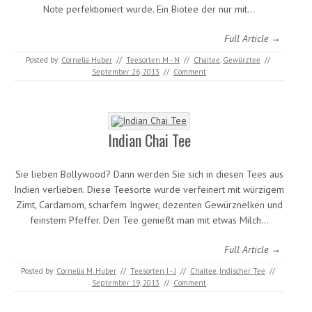
Note perfektioniert wurde. Ein Biotee der nur mit…
Full Article →
Posted by:
Cornelia Huber
//
Teesorten M - N
//
Chaitee
,
Gewürztee
//
September 26, 2013
//
Comment
Indian Chai Tee
Sie lieben Bollywood? Dann werden Sie sich in diesen Tees aus
Indien verlieben. Diese Teesorte wurde verfeinert mit würzigem
Zimt, Cardamom, scharfem Ingwer, dezenten Gewürznelken und
feinstem Pfeffer. Den Tee genießt man mit etwas Milch…
Full Article →
Posted by:
Cornelia M. Huber
//
Teesorten I - J
//
Chaitee
,
Indischer Tee
//
September 19, 2013
//
Comment