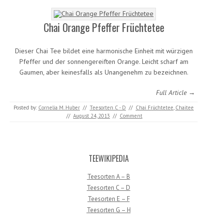
Chai Orange Pfeffer Früchtetee
Dieser Chai Tee bildet eine harmonische Einheit mit würzigen
Pfeffer und der sonnengereiften Orange. Leicht scharf am
Gaumen, aber keinesfalls als Unangenehm zu bezeichnen.
Full Article →
Posted by:
Cornelia M. Huber
//
Teesorten C - D
//
Chai Früchtetee
,
Chaitee
//
August 24, 2013
//
Comment
TEEWIKIPEDIA
Teesorten A – B
Teesorten C – D
Teesorten E – F
Teesorten G – H