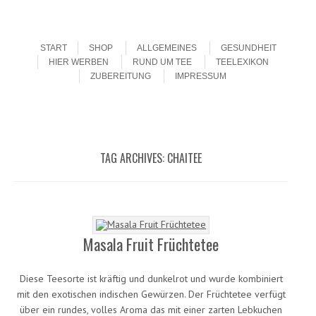
Menu
Skip to content
START
SHOP
ALLGEMEINES
GESUNDHEIT
HIER WERBEN
RUND UM TEE
TEELEXIKON
ZUBEREITUNG
IMPRESSUM
TAG ARCHIVES:
CHAITEE
Masala Fruit Früchtetee
Diese Teesorte ist kräftig und dunkelrot und wurde kombiniert
mit den exotischen indischen Gewürzen. Der Früchtetee verfügt
über ein rundes, volles Aroma das mit einer zarten Lebkuchen