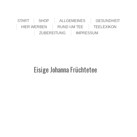
Menu
Skip to content
START
SHOP
ALLGEMEINES
GESUNDHEIT
HIER WERBEN
RUND UM TEE
TEELEXIKON
ZUBEREITUNG
IMPRESSUM
Eisige Johanna Früchtetee