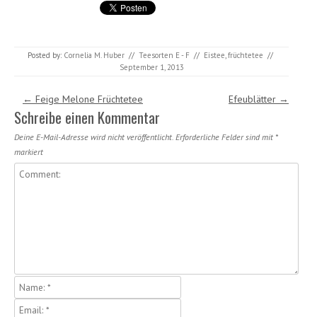
Posted by:
Cornelia M. Huber
//
Teesorten E - F
//
Eistee
,
früchtetee
//
September 1, 2013
Post navigation
←
Feige Melone Früchtetee
Efeublätter
→
Schreibe einen Kommentar
Deine E-Mail-Adresse wird nicht veröffentlicht.
Erforderliche Felder sind mit
*
markiert