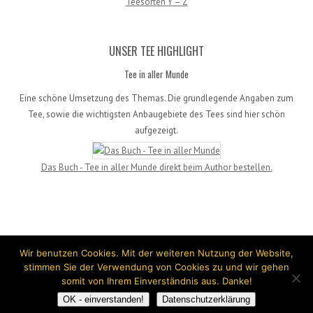
Teesorten Y – Z
UNSER TEE HIGHLIGHT
Tee in aller Munde
Eine schöne Umsetzung des Themas. Die grundlegende Angaben zum
Tee, sowie die wichtigsten Anbaugebiete des Tees sind hier schön
aufgezeigt.
Das Buch - Tee in aller Munde direkt beim Author bestellen.
Wir benutzen Cookies. Mit der weiteren Nutzung der Website,
stimmen Sie der Verwendung von Cookies zu und wir gehen
somit von Ihrem Einverständnis aus. Danke!
© 2026 by
Teewikipedia
OK - einverstanden!
Datenschutzerklärung
Theme by teewiki & leaf
— powerd by
WordPress