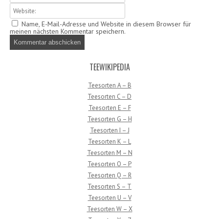
Name, E-Mail-Adresse und Website in diesem Browser für
meinen nächsten Kommentar speichern.
TEEWIKIPEDIA
Teesorten A – B
Teesorten C – D
Teesorten E – F
Teesorten G – H
Teesorten I – J
Teesorten K – L
Teesorten M – N
Teesorten O – P
Teesorten Q – R
Teesorten S – T
Teesorten U – V
Teesorten W – X