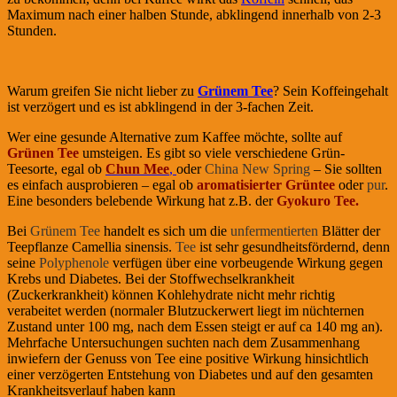
Maximum nach einer halben Stunde, abklingend innerhalb von 2-3
Stunden.
Warum greifen Sie nicht lieber zu
Grünem Tee
? Sein Koffeingehalt
ist verzögert und es ist abklingend in der 3-fachen Zeit.
Wer eine gesunde Alternative zum Kaffee möchte, sollte auf
Grünen Tee
umsteigen. Es gibt so viele verschiedene Grün-
Teesorte, egal ob
Chun Mee
,
oder
China New Spring
– Sie sollten
es einfach ausprobieren – egal ob
aromatisierter Grüntee
oder
pur
.
Eine besonders belebende Wirkung hat z.B. der
Gyokuro Tee.
Bei
Grünem Tee
handelt es sich um die
unfermentierten
Blätter der
Teepflanze Camellia sinensis.
Tee
ist sehr gesundheitsfördernd, denn
seine
Polyphenole
verfügen über eine vorbeugende Wirkung gegen
Krebs und Diabetes. Bei der Stoffwechselkrankheit
(Zuckerkrankheit) können Kohlehydrate nicht mehr richtig
verabeitet werden (normaler Blutzuckerwert liegt im nüchternen
Zustand unter 100 mg, nach dem Essen steigt er auf ca 140 mg an).
Mehrfache Untersuchungen suchten nach dem Zusammenhang
inwiefern der Genuss von Tee eine positive Wirkung hinsichtlich
einer verzögerten Entstehung von Diabetes und auf den gesamten
Krankheitsverlauf haben kann