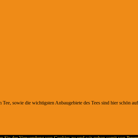
e, sowie die wichtigsten Anbaugebiete des Tees sind hier schön auf
en Sie der Verwendung von Cookies zu und wir gehen somit von Ihrem