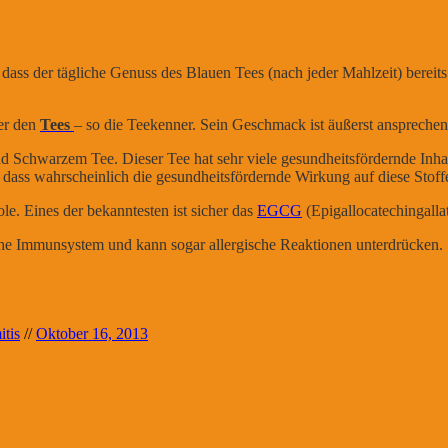
 dass der tägliche Genuss des
Blauen Tees
(nach jeder Mahlzeit) berei
ter den
Tees
– so die Teekenner. Sein Geschmack ist äußerst ansprechend 
nd
Schwarzem Tee
. Dieser Tee hat sehr viele gesundheitsfördernde Inha
dass wahrscheinlich die gesundheitsfördernde Wirkung auf diese Stoff
ole
.
Eines der bekanntesten ist sicher das
EGCG
(Epigallocatechingallat
iche Immunsystem und kann sogar allergische Reaktionen unterdrücken.
tis
//
Oktober 16, 2013