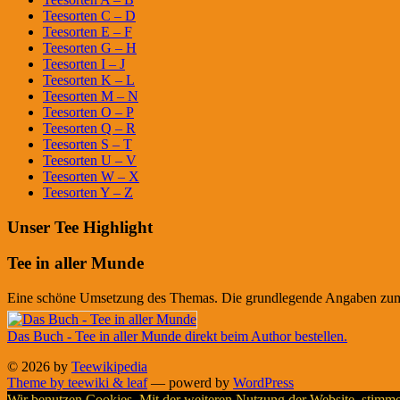
Teesorten C – D
Teesorten E – F
Teesorten G – H
Teesorten I – J
Teesorten K – L
Teesorten M – N
Teesorten O – P
Teesorten Q – R
Teesorten S – T
Teesorten U – V
Teesorten W – X
Teesorten Y – Z
Unser Tee Highlight
Tee in aller Munde
Eine schöne Umsetzung des Themas. Die grundlegende Angaben zum Te
Das Buch - Tee in aller Munde direkt beim Author bestellen.
© 2026 by
Teewikipedia
Theme by teewiki & leaf
— powerd by
WordPress
Wir benutzen Cookies. Mit der weiteren Nutzung der Website, stimm