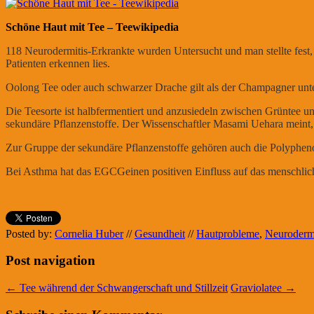
Schöne Haut mit Tee – Teewikipedia
118 Neurodermitis-Erkrankte wurden Untersucht und man stellte fest,
Patienten erkennen lies.
Oolong Te
e
oder auch
schwarzer Drach
e
gilt als der Champagner un
Die
Teesorte
ist
halbfermentiert
und anzusiedeln zwischen
Grüntee
u
sekundäre Pflanzenstoffe.
Der Wissenschaftler Masami Uehara meint, 
Zur Gruppe der
sekundäre Pflanzenstoffe
gehören auch die
Polyphen
Bei Asthma hat das
EGCG
einen positiven Einfluss auf das menschl
Posted by:
Cornelia Huber
//
Gesundheit
//
Hautprobleme
,
Neurodermi
Post navigation
←
Tee während der Schwangerschaft und Stillzeit
Graviolatee
→