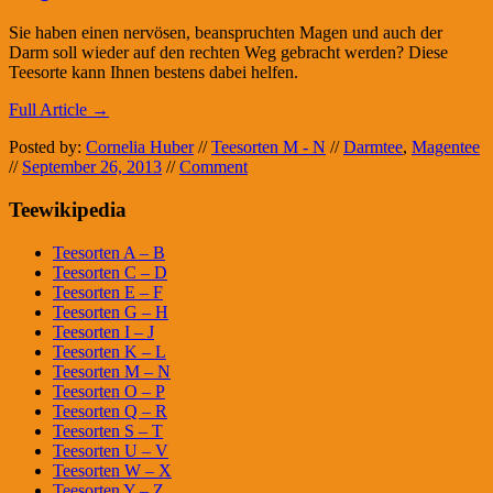
Sie haben einen nervösen, beanspruchten Magen und auch der
Darm soll wieder auf den rechten Weg gebracht werden? Diese
Teesorte kann Ihnen bestens dabei helfen.
Full Article →
Posted by:
Cornelia Huber
//
Teesorten M - N
//
Darmtee
,
Magentee
//
September 26, 2013
//
Comment
Teewikipedia
Teesorten A – B
Teesorten C – D
Teesorten E – F
Teesorten G – H
Teesorten I – J
Teesorten K – L
Teesorten M – N
Teesorten O – P
Teesorten Q – R
Teesorten S – T
Teesorten U – V
Teesorten W – X
Teesorten Y – Z