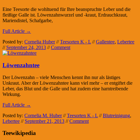
Eine Teesorte die wohltuend für Ihre beanspruchte Leber und die
fleißige Galle ist. Löwenzahnwurzel und -kraut, Erdrauchkraut,
Mariendistel, Schafgarbe,
Full Article →
Posted by:
Cornelia Huber
//
Teesorten K - L
//
Gallentee
,
Lebertee
//
September 24, 2013
//
Comment
Löwenzahntee
Der Löwenzahn – viele Menschen kennt ihn nur als lästiges
Unkraut. Aber der Löwenzahntee kann viel mehr – er entgiftet die
Leber, das Blut und die Galle und hat zudem eine harntreibende
Wirkung.
Full Article →
Posted by:
Cornelia M. Huber
//
Teesorten K - L
//
Blutreinigung
,
Lebertee
//
September 21, 2013
//
Comment
Teewikipedia