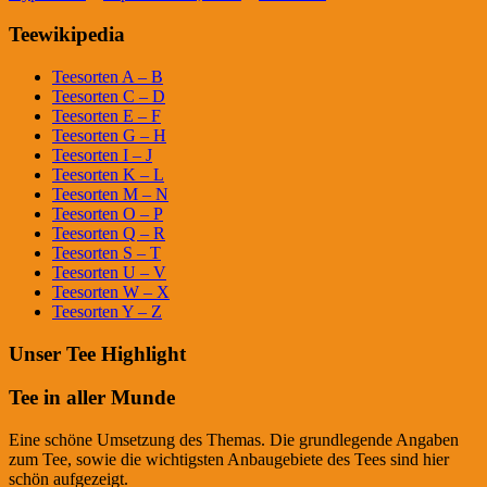
Teewikipedia
Teesorten A – B
Teesorten C – D
Teesorten E – F
Teesorten G – H
Teesorten I – J
Teesorten K – L
Teesorten M – N
Teesorten O – P
Teesorten Q – R
Teesorten S – T
Teesorten U – V
Teesorten W – X
Teesorten Y – Z
Unser Tee Highlight
Tee in aller Munde
Eine schöne Umsetzung des Themas. Die grundlegende Angaben
zum Tee, sowie die wichtigsten Anbaugebiete des Tees sind hier
schön aufgezeigt.