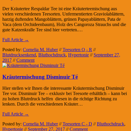
Der Kräutertee Respaldar Tee ist eine Kräuterteemischung aus
vielen verschiedenen Teesorten. Unfermentierten Graviolablättern,
harzig duftenden Mangoblättern, grünen Papayablättern, Pata de
Vaca (dem Orchideenbaum), Holz des Cangoroza Strauchs und die
gute Katzenkralle Tee sind hier vertreten.…
Full Article →
Posted by:
Cornelia M. Huber
//
Teesorten Q - R
//
Blutdrucksenkend
,
Bluthochdruck
,
Hypertonie
//
September 27,
2017
//
Comment
Kräutermischung Disminuir Té
Hier stellen wir Ihnen die interessante Kräutermischung Disminuir
Tee vor. Disminuir Tee – exklusiv bei Teesorte erhältlich – kann bei
zu hohen Blutrdruck helfen diesen in die richtige Richtung zu
lenken. Durch die verschiedenen Kräuter…
Full Article →
Posted by:
Cornelia M. Huber
//
Teesorten C - D
//
Bluthochdruck
,
Hypertonie
//
September 27, 2017
//
Comment