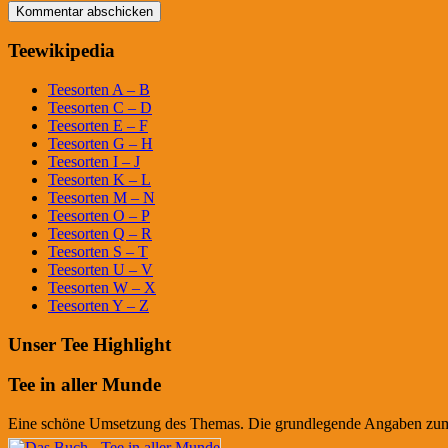
Teewikipedia
Teesorten A – B
Teesorten C – D
Teesorten E – F
Teesorten G – H
Teesorten I – J
Teesorten K – L
Teesorten M – N
Teesorten O – P
Teesorten Q – R
Teesorten S – T
Teesorten U – V
Teesorten W – X
Teesorten Y – Z
Unser Tee Highlight
Tee in aller Munde
Eine schöne Umsetzung des Themas. Die grundlegende Angaben zum Te