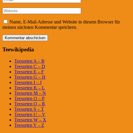
Name, E-Mail-Adresse und Website in diesem Browser für
meinen nächsten Kommentar speichern.
Teewikipedia
Teesorten A – B
Teesorten C – D
Teesorten E – F
Teesorten G – H
Teesorten I – J
Teesorten K – L
Teesorten M – N
Teesorten O – P
Teesorten Q – R
Teesorten S – T
Teesorten U – V
Teesorten W – X
Teesorten Y – Z