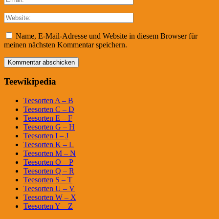
Name, E-Mail-Adresse und Website in diesem Browser für
meinen nächsten Kommentar speichern.
Teewikipedia
Teesorten A – B
Teesorten C – D
Teesorten E – F
Teesorten G – H
Teesorten I – J
Teesorten K – L
Teesorten M – N
Teesorten O – P
Teesorten Q – R
Teesorten S – T
Teesorten U – V
Teesorten W – X
Teesorten Y – Z