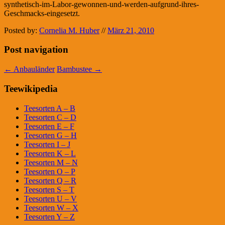
synthetisch-im-Labor-gewonnen-und-werden-aufgrund-ihres-
Geschmacks-eingesetzt.
Posted by:
Cornelia M. Huber
//
März 21, 2010
Post navigation
←
Anbauländer
Bambustee
→
Teewikipedia
Teesorten A – B
Teesorten C – D
Teesorten E – F
Teesorten G – H
Teesorten I – J
Teesorten K – L
Teesorten M – N
Teesorten O – P
Teesorten Q – R
Teesorten S – T
Teesorten U – V
Teesorten W – X
Teesorten Y – Z