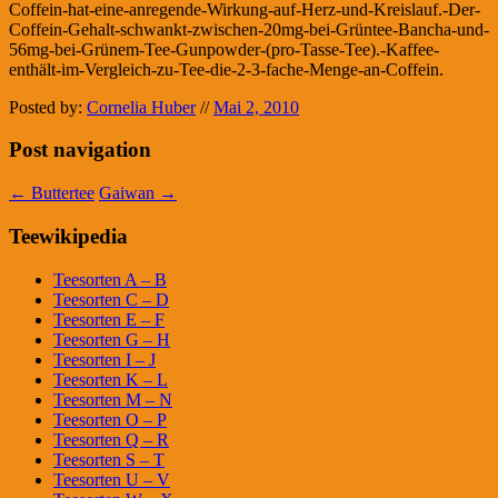
Coffein-hat-eine-anregende-Wirkung-auf-Herz-und-Kreislauf.-Der-
Coffein-Gehalt-schwankt-zwischen-20mg-bei-Grüntee-Bancha-und-
56mg-bei-Grünem-Tee-Gunpowder-(pro-Tasse-Tee).-Kaffee-
enthält-im-Vergleich-zu-Tee-die-2-3-fache-Menge-an-Coffein.
Posted by:
Cornelia Huber
//
Mai 2, 2010
Post navigation
←
Buttertee
Gaiwan
→
Teewikipedia
Teesorten A – B
Teesorten C – D
Teesorten E – F
Teesorten G – H
Teesorten I – J
Teesorten K – L
Teesorten M – N
Teesorten O – P
Teesorten Q – R
Teesorten S – T
Teesorten U – V