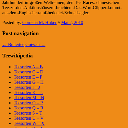
Jahrhundert-in-großen-Wettrennen,-den-Tea-Races,-chinesischen-
Tee-zu-den-Auktionshäusern-brachten.-Das-Wort-Clipper-kommt-
aus-dem-Englischen-unf-bedeutet-Schnellsegler.
Posted by:
Cornelia M. Huber
//
Mai 2, 2010
Post navigation
←
Buttertee
Gaiwan
→
Teewikipedia
Teesorten A – B
Teesorten C – D
Teesorten E – F
Teesorten G – H
Teesorten I – J
Teesorten K – L
Teesorten M – N
Teesorten O – P
Teesorten Q – R
Teesorten S – T
Teesorten U – V
Teesorten W – X