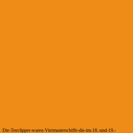
Die-Teeclipper-waren-Viermasterschiffe-die-im-18.-und-19.-