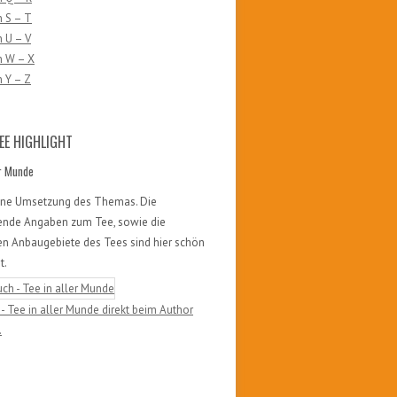
 S – T
 U – V
n W – X
 Y – Z
EE HIGHLIGHT
er Munde
öne Umsetzung des Themas. Die
ende Angaben zum Tee, sowie die
en Anbaugebiete des Tees sind hier schön
t.
- Tee in aller Munde direkt beim Author
.