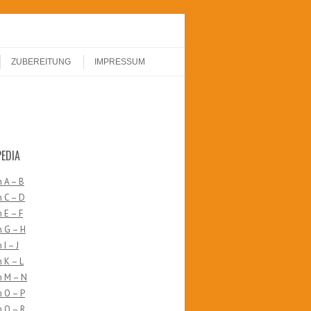
ZUBEREITUNG
IMPRESSUM
PEDIA
 A – B
 C – D
 E – F
n G – H
I – J
 K – L
n M – N
 O – P
 Q – R