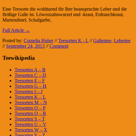
Eine Teesorte die wohltuend für Ihre beanspruchte Leber und die
fleißige Galle ist. Löwenzahnwurzel und -kraut, Erdrauchkraut,
Mariendistel, Schafgarbe,
Full Article →
Posted by:
Cornelia Huber
//
Teesorten K - L
//
Gallentee
,
Lebertee
//
September 24, 2013
//
Comment
Teewikipedia
Teesorten A – B
Teesorten C – D
Teesorten E – F
Teesorten G – H
Teesorten I – J
Teesorten K – L
Teesorten M – N
Teesorten O – P
Teesorten Q – R
Teesorten S – T
Teesorten U – V
Teesorten W – X
Teesorten Y – Z