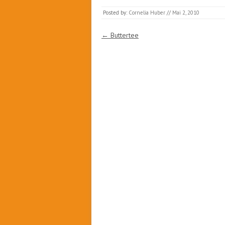
Posted by:
Cornelia Huber
//
Mai 2, 2010
Post navigation
←
Buttertee