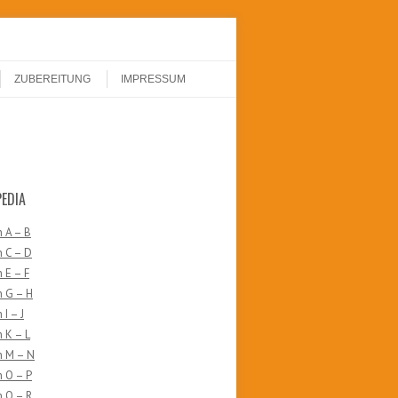
ZUBEREITUNG
IMPRESSUM
PEDIA
 A – B
 C – D
 E – F
n G – H
I – J
 K – L
n M – N
 O – P
 Q – R