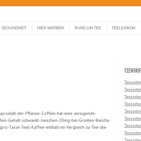
GESUNDHEIT
HIER WERBEN
RUND UM TEE
TEELEXIKON
TEEWIKI
Teesorten
Teesorten
Teesorten
Teesorte
Teesorten 
uprodukt-der-Pflanze.-Coffein-hat-eine-anregende-
Teesorten
ffein-Gehalt-schwankt-zwischen-20mg-bei-Grüntee-Bancha-
Teesorte
o-Tasse-Tee).-Kaffee-enthält-im-Vergleich-zu-Tee-die-
Teesorten
Teesorten