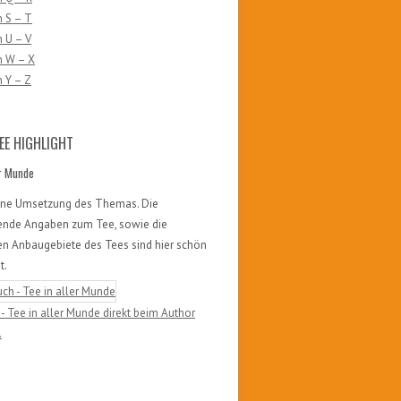
 S – T
 U – V
n W – X
 Y – Z
EE HIGHLIGHT
er Munde
öne Umsetzung des Themas. Die
ende Angaben zum Tee, sowie die
en Anbaugebiete des Tees sind hier schön
t.
- Tee in aller Munde direkt beim Author
.