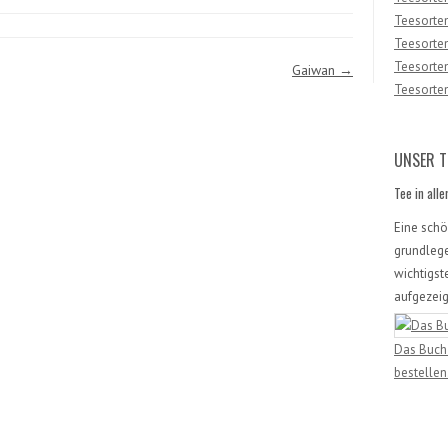
Teesorten
Teesorten
Teesorte
Gaiwan
→
Teesorten
UNSER T
Tee in all
Eine sch
grundleg
wichtigst
aufgezeig
Das Buch 
bestellen