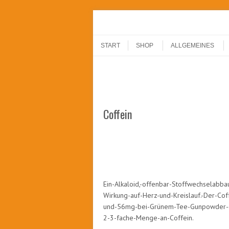
Menu
Skip to content
START
SHOP
ALLGEMEINES
Coffein
Ein-Alkaloid,-offenbar-Stoffwechselabba
Wirkung-auf-Herz-und-Kreislauf.-Der-Co
und-56mg-bei-Grünem-Tee-Gunpowder-(pr
2-3-fache-Menge-an-Coffein.