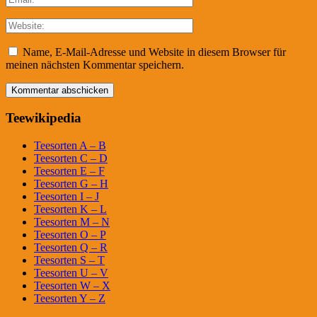
Name, E-Mail-Adresse und Website in diesem Browser für
meinen nächsten Kommentar speichern.
Teewikipedia
Teesorten A – B
Teesorten C – D
Teesorten E – F
Teesorten G – H
Teesorten I – J
Teesorten K – L
Teesorten M – N
Teesorten O – P
Teesorten Q – R
Teesorten S – T
Teesorten U – V
Teesorten W – X
Teesorten Y – Z