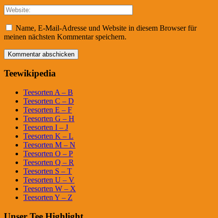
Name, E-Mail-Adresse und Website in diesem Browser für
meinen nächsten Kommentar speichern.
Teewikipedia
Teesorten A – B
Teesorten C – D
Teesorten E – F
Teesorten G – H
Teesorten I – J
Teesorten K – L
Teesorten M – N
Teesorten O – P
Teesorten Q – R
Teesorten S – T
Teesorten U – V
Teesorten W – X
Teesorten Y – Z
Unser Tee Highlight