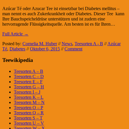
Azúcar Té oder Azucar Tee ist einsetzbar bei Diabetes mellitus –
man nennt es auch Zukerkrankheit oder Diabetes. Dieser Tee kann
Ihre Bauchspeicheldrüse unterstützen und ist zudem eine
hervorragende Flüssigkeitsquelle. Am besten ist es für Ihren…
Full Article →
Posted by:
Cornelia M. Huber
//
News
,
Teesorten A - B
//
Azúcar
Té
,
Diabetes
//
Oktober 6, 2015
//
Comment
Teewikipedia
Teesorten A – B
Teesorten C – D
Teesorten E – F
Teesorten G – H
Teesorten I – J
Teesorten K – L
Teesorten M – N
Teesorten O – P
Teesorten Q – R
Teesorten S – T
Teesorten U – V
Teesorten W – X