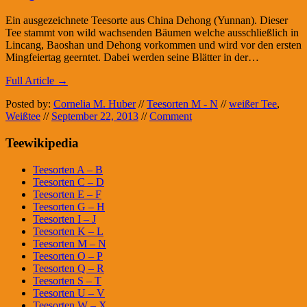
Ein ausgezeichnete Teesorte aus China Dehong (Yunnan). Dieser
Tee stammt von wild wachsenden Bäumen welche ausschließlich in
Lincang, Baoshan und Dehong vorkommen und wird vor den ersten
Mingfeiertag geerntet. Dabei werden seine Blätter in der…
Full Article →
Posted by:
Cornelia M. Huber
//
Teesorten M - N
//
weißer Tee
,
Weißtee
//
September 22, 2013
//
Comment
Teewikipedia
Teesorten A – B
Teesorten C – D
Teesorten E – F
Teesorten G – H
Teesorten I – J
Teesorten K – L
Teesorten M – N
Teesorten O – P
Teesorten Q – R
Teesorten S – T
Teesorten U – V
Teesorten W – X