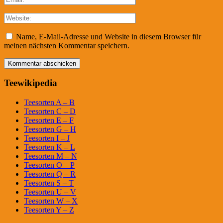
Name, E-Mail-Adresse und Website in diesem Browser für
meinen nächsten Kommentar speichern.
Teewikipedia
Teesorten A – B
Teesorten C – D
Teesorten E – F
Teesorten G – H
Teesorten I – J
Teesorten K – L
Teesorten M – N
Teesorten O – P
Teesorten Q – R
Teesorten S – T
Teesorten U – V
Teesorten W – X
Teesorten Y – Z