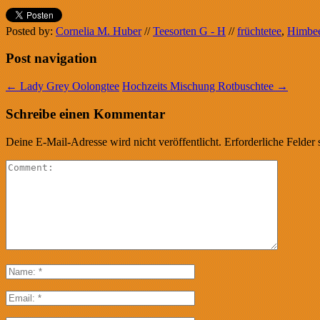
Posted by:
Cornelia M. Huber
//
Teesorten G - H
//
früchtetee
,
Himbee
Post navigation
←
Lady Grey Oolongtee
Hochzeits Mischung Rotbuschtee
→
Schreibe einen Kommentar
Deine E-Mail-Adresse wird nicht veröffentlicht.
Erforderliche Felder 